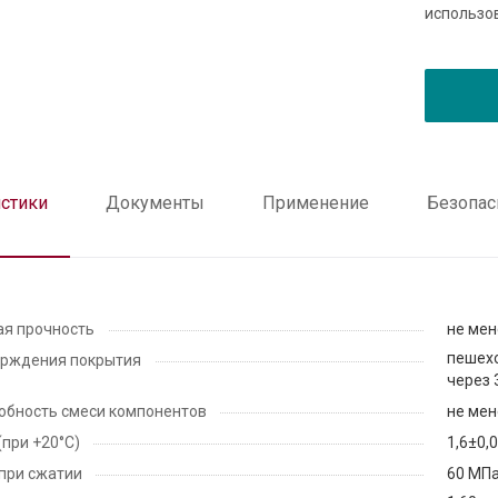
использов
истики
Документы
Применение
Безопас
ая прочность
не мен
пешехо
ерждения покрытия
через 
обность смеси компонентов
не мен
(при +20°С)
1,6±0,
при сжатии
60 МП