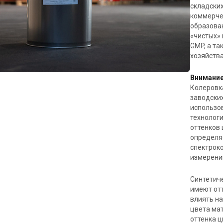
складски
коммерче
образован
«чистых»
GMP, а та
хозяйства
Внимание
Колеровк
заводски
использо
технологи
оттенков
определя
спектрок
измерени
Синтетиче
имеют отт
влиять н
цвета ма
оттенка ц