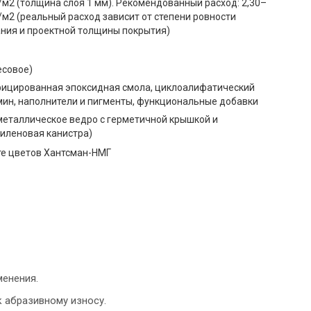
г/м2 (толщина слоя 1 мм). Рекомендованный расход: 2,30–
г/м2 (реальный расход зависит от степени ровности
ния и проектной толщины покрытия)
весовое)
ицированная эпоксидная смола, циклоалифатический
ин, наполнители и пигменты, функциональные добавки
(металлическое ведро с герметичной крышкой и
иленовая канистра)
те цветов Хантсман-НМГ
менения.
к абразивному износу.