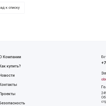
ад к списку
О Компании
Ес
+7
Как купить?
Эл
Новости
ob
Контакты
Го
24
Проекты
Об
ст
Безопасность