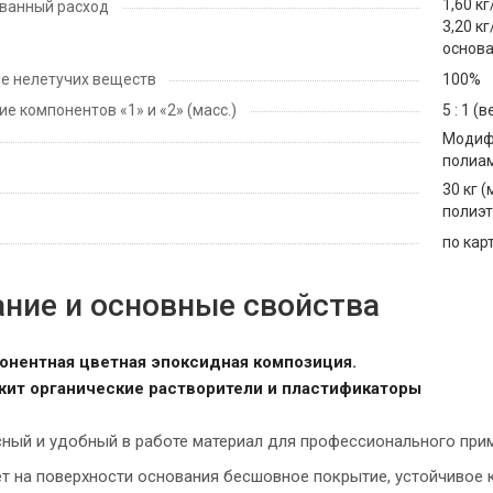
1,60 к
ванный расход
3,20 к
основа
е нелетучих веществ
100%
е компонентов «1» и «2» (масс.)
5 : 1 (
Модиф
полиам
30 кг 
полиэт
по кар
ние и основные свойства
онентная цветная эпоксидная композиция.
жит органические растворители и пластификаторы
ный и удобный в работе материал для профессионального при
т на поверхности основания бесшовное покрытие, устойчивое 