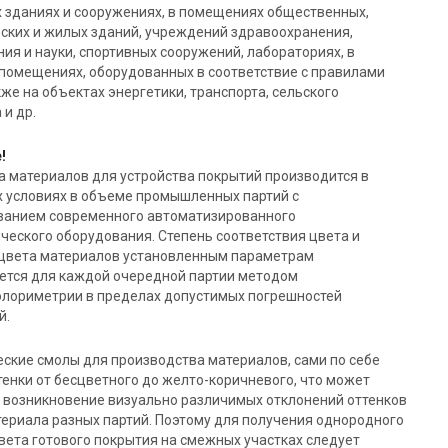
х зданиях и сооружениях, в помещениях общественных,
ских и жилых зданий, учреждений здравоохранения,
ия и науки, спортивных сооружений, лабораториях, в
 помещениях, оборудованных в соответствие с правилами
кже на объектах энергетики, транспорта, сельского
 и др.
!
а материалов для устройства покрытий производится в
х условиях в объеме промышленных партий с
ванием современного автоматизированного
ческого оборудования. Степень соответствия цвета и
 цвета материалов установленным параметрам
ется для каждой очередной партии методом
олориметрии в пределах допустимых погрешностей
й.
ские смолы для производства материалов, сами по себе
енки от бесцветного до желто-коричневого, что может
а возникновение визуально различимых отклонений оттенков
териала разных партий. Поэтому для получения однородного
вета готового покрытия на смежных участках следует