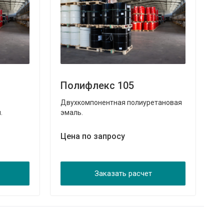
Полифлекс 105
П
Двухкомпонентная полиуретановая
П
.
эмаль.
на
Цена по запросу
Ц
Заказать расчет