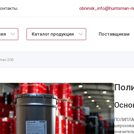
онтакты
obninsk_info@huntsman-
Поставщикам
ния
Каталог продукции
лан 206
Поли
Осно
ПОЛИПЛАН
шерохова
значител