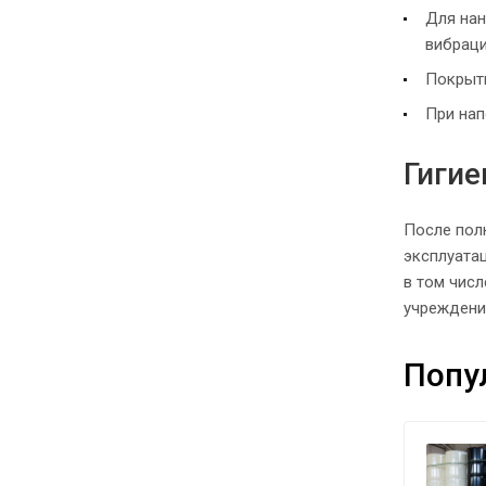
Для нан
вибраци
Покрыти
При нап
Гигие
После пол
эксплуата
в том чис
учреждени
Попу