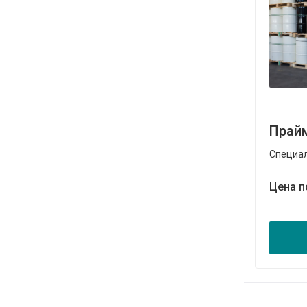
Прай
Специал
Цена п