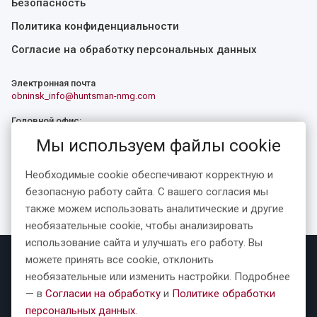
Безопасность
Политика конфиденциальности
Согласие на обработку персональных данных
Электронная почта
obninsk_info@huntsman-nmg.com
Головной офис:
249035, Калужская область, городской округ «Город Обнинск»,
Мы используем файлы cookie
город Обнинск, Киевское шоссе, здание 2, строение 10
Обособленное подразделение:
г. Москва, Сретенский бульвар, дом 5, БЦ «Ключ»
Необходимые cookie обеспечивают корректную и
безопасную работу сайта. С вашего согласия мы
Смотреть все адреса
также можем использовать аналитические и другие
необязательные cookie, чтобы анализировать
использование сайта и улучшать его работу. Вы
можете принять все cookie, отклонить
© 1992—2026 АО «
Хантсман-НМГ
»
необязательные или изменить настройки. Подробнее
Разработка и поддержка сайта: «Четвертый Рим»
— в
Согласии на обработку
и
Политике обработки
персональных данных
.